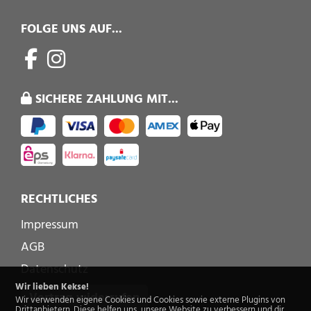
FOLGE UNS AUF...
SICHERE ZAHLUNG MIT...
RECHTLICHES
Impressum
AGB
Datenschutz
Wir lieben Kekse!
Vertrag widerrufen
Wir verwenden eigene Cookies und Cookies sowie externe Plugins von
Drittanbietern. Diese helfen uns, unsere Website zu verbessern und dir